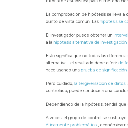
tutorial de estadística para el método cien
La comprobación de hipótesis se lleva a
punto de vista común. Las
hipótesis se 
El investigador puede obtener un
interva
a la
hipótesis alternativa de investigación
Esto significa que no todas las diferenci
alternativa - el resultado debe diferir
de f
hace usando una
prueba de significación
Pero cuidado,
la tergiversación de datos
,
controlado, puede conducir a una conclu
Dependiendo de la hipótesis, tendrá que 
A veces, el grupo de control se sustituy
éticamente problemático
, económicame