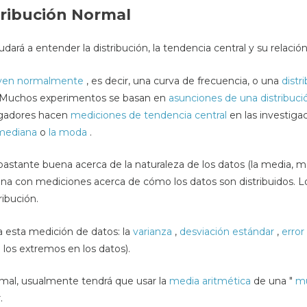
tribución Normal
yudará a entender la distribución, la tendencia central y su relaci
uyen normalmente
, es decir, una curva de frecuencia, o una
distr
 Muchos experimentos se basan en
asunciones de una distribuc
tigadores hacen
mediciones de tendencia central
en las investiga
mediana
o
la moda
.
bastante buena acerca de la naturaleza de los datos (la media, 
a con mediciones acerca de cómo los datos son distribuidos. 
ribución.
 esta medición de datos: la
varianza
,
desviación estándar
,
error
 los extremos en los datos).
normal, usualmente tendrá que usar la
media aritmética
de una "
mu
.