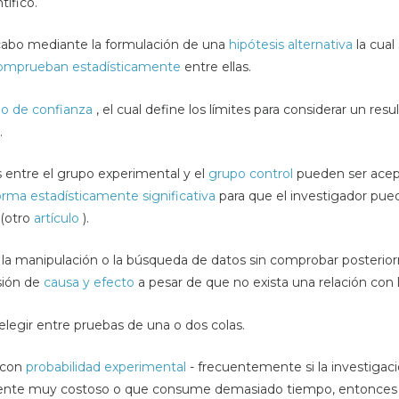
tífico.
 cabo mediante la formulación de una
hipótesis alternativa
la cual
comprueban estadísticamente
entre ellas.
lo de confianza
, el cual define los límites para considerar un re
.
as entre el grupo experimental y el
grupo control
pueden ser acep
orma estadísticamente significativa
para que el investigador pued
(otro
artículo
).
 la manipulación o la búsqueda de datos sin comprobar posteri
sión de
causa y efecto
a pesar de que no exista una relación con 
elegir entre pruebas de una o dos colas.
e con
probabilidad experimental
- frecuentemente si la investiga
nte muy costoso o que consume demasiado tiempo, entonces