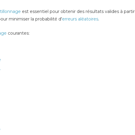
tillonnage
est essentiel pour obtenir des résultats valides à part
our minimiser la probabilité d'
erreurs aléatoires
.
age
courantes
:
e
e
é