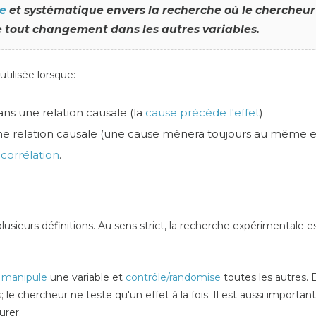
ue
et systématique envers la recherche où le chercheu
e tout changement dans les autres variables.
tilisée lorsque:
ans une relation causale (la
cause précède l'effet
)
une relation causale (une cause mènera toujours au même e
e
corrélation
.
usieurs définitions. Au sens strict, la recherche expérimentale e
r
manipule
une variable et
contrôle/randomise
toutes les autres.
le chercheur ne teste qu'un effet à la fois. Il est aussi important 
urer.