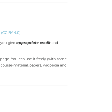
 (CC BY 4.0)
.
s you give
appropriate credit
and
is page. You can use it freely (with some
, course-material, papers, wikipedia and