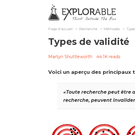
Page d'accueil
>
Recherche
>
Méthodes
>
Types
Types de validité
Martyn Shuttleworth
44.1K reads
Voici un aperçu des principaux t
«Toute recherche peut être a
recherche, peuvent invalider 