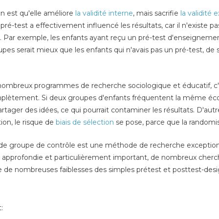
n est qu'elle améliore
la validité interne
, mais sacrifie
la validité 
ré-test a effectivement influencé les résultats, car il n'existe 
. Par exemple, les enfants ayant reçu un pré-test d'enseignemen
upes serait mieux que les enfants qui n'avais pas un pré-test, de so
ombreux programmes de recherche sociologique et éducatif, c'est
complètement. Si deux groupes d'enfants fréquentent la même école
ger des idées, ce qui pourrait contaminer les résultats. D'autre 
tion, le risque de
biais de sélection
se pose, parce que la randomis
 groupe de contrôle est une méthode de recherche exceptionne
 approfondie et particulièrement important, de nombreux cherche
te de nombreuses faiblesses des simples prétest et posttest-desi
: