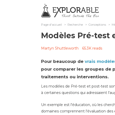
Page d'accueil
>
Recherche
>
Conceptions
>
Mo
Modèles Pré-test e
Martyn Shuttleworth
65.3K reads
Pour beaucoup de
vrais modèle
pour comparer les groupes de pa
traitements ou interventions.
Les modèles de Pré-test et post-test so
à certaines questions qui adressaient l'a
Un exemple est l'éducation, où les cherc
domaines comprennent l'évaluation des ef