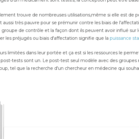
ages d'un médicament sont testés, la conception peut être basé
lement trouve de nombreuses utilisations,même si elle est de po
est aussi très pauvre pour se prémunir contre les
biais de
l'affectat
du groupe de contrôle et la façon dont ils peuvent avoir influé s
er les préjugés ou biais d'affectation signifie que la
puissance sta
rs limitées dans leur portée et ça est si les ressources le permet
 post-tests sont un. Le post-test seul modèle avec des groupes
coup, tel que la recherche d'un chercheur en médecine qui souha