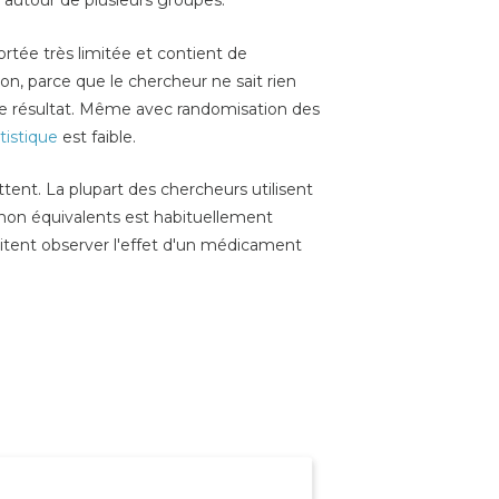
 autour de plusieurs groupes.
rtée très limitée et contient de
ion
, parce que le chercheur ne sait rien
ur le résultat. Même avec randomisation des
tistique
est faible.
tent. La plupart des chercheurs utilisent
 non équivalents est habituellement
itent observer l'effet d'un médicament