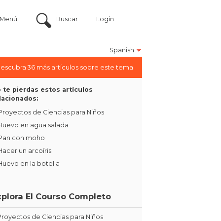
Menú
Buscar
Login
Spanish
escubra 36 más artículos sobre este tema
 te pierdas estos artículos
lacionados:
Proyectos de Ciencias para Niños
Huevo en agua salada
Pan con moho
Hacer un arcoíris
Huevo en la botella
xplora El Courso Completo
Proyectos de Ciencias para Niños