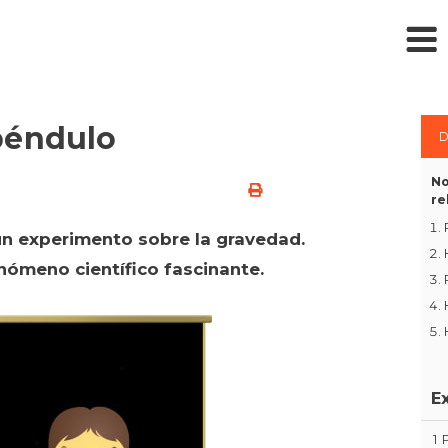
péndulo
D
No
re
un experimento sobre la gravedad.
nómeno científico fascinante.
E
1