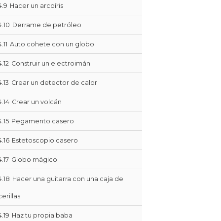
4.9
Hacer un arcoíris
4.10
Derrame de petróleo
4.11
Auto cohete con un globo
4.12
Construir un electroimán
4.13
Crear un detector de calor
4.14
Crear un volcán
4.15
Pegamento casero
4.16
Estetoscopio casero
4.17
Globo mágico
4.18
Hacer una guitarra con una caja de
cerillas
4.19
Haz tu propia baba