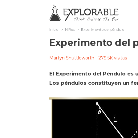
Inicio
>
Niños
>
Experimento del péndulo
Experimento del 
Martyn Shuttleworth
279.5K visitas
El Experimento del Péndulo es 
Los péndulos constituyen un fe