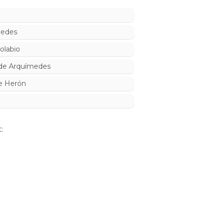
medes
olabio
de Arquímedes
de Herón
: