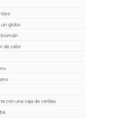
róleo
 un globo
ctroimán
r de calor
ero
sero
ra con una caja de cerillas
aba