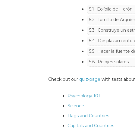
5.1
Eolípila de Herón
5.2
Tornillo de Arquí
5.3
Construye un astr
5.4
Desplazamiento 
5.5
Hacer la fuente 
5.6
Relojes solares
Check out our
quiz-page
with tests about
Psychology 101
Science
Flags and Countries
Capitals and Countries