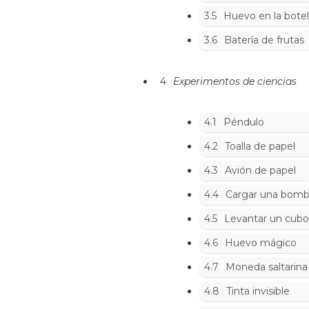
3.5
Huevo en la botel
3.6
Batería de frutas
4
Experimentos de ciencias
4.1
Péndulo
4.2
Toalla de papel
4.3
Avión de papel
4.4
Cargar una bombil
4.5
Levantar un cubo
4.6
Huevo mágico
4.7
Moneda saltarin
4.8
Tinta invisible