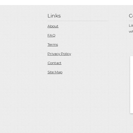
Links
C
Li
About
wh
FAQ
Terms
Privacy Policy
Contact
Site Map