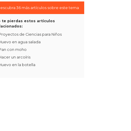
escubra 36 más artículos sobre este tema
 te pierdas estos artículos
lacionados:
Proyectos de Ciencias para Niños
Huevo en agua salada
Pan con moho
Hacer un arcoíris
Huevo en la botella