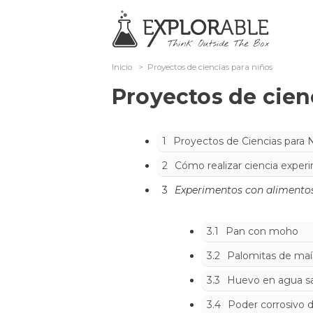
Inicio
>
Proyectos de ciencias para niños
Proyectos de cien
1
Proyectos de Ciencias para 
2
Cómo realizar ciencia exper
3
Experimentos con alimento
3.1
Pan con moho
3.2
Palomitas de maí
3.3
Huevo en agua s
3.4
Poder corrosivo 