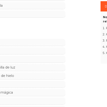
la
D
No
re
la de luz
 de hielo
a mágica