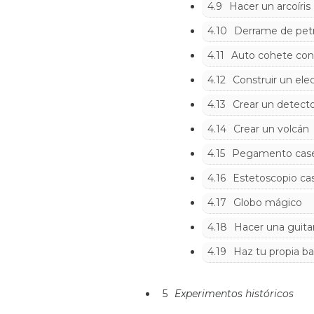
4.9
Hacer un arcoíris
4.10
Derrame de pet
4.11
Auto cohete con
4.12
Construir un ele
4.13
Crear un detecto
4.14
Crear un volcán
4.15
Pegamento cas
4.16
Estetoscopio ca
4.17
Globo mágico
4.18
Hacer una guitar
4.19
Haz tu propia b
5
Experimentos históricos