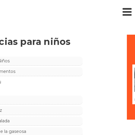
cias para niños
Niños
imentos
s
z
alada
de la gaseosa