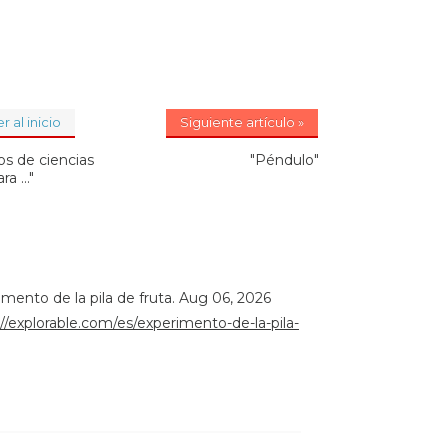
r al inicio
Siguiente artículo »
os de ciencias
"Péndulo"
ra ..."
rimento de la pila de fruta. Aug 06, 2026
://explorable.com/es/experimento-de-la-pila-