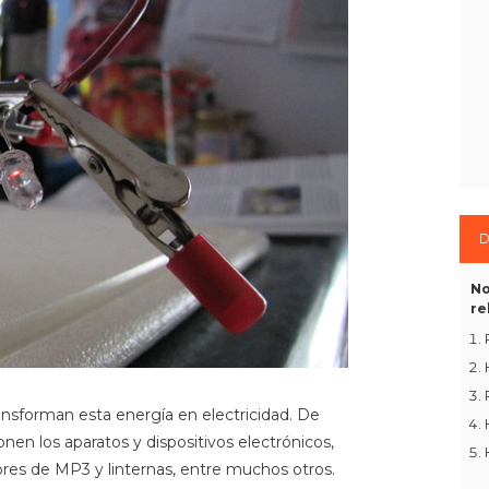
D
No
re
ansforman esta energía en electricidad. De
nen los aparatos y dispositivos electrónicos,
res de MP3 y linternas, entre muchos otros.