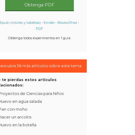
Obtenga PDF
Epub (móviles y tabletas)
-
Kindle
-
iBooks/iPad
-
PDF
Obtenga todos experimentos en 1 guía
escubra 36 más artículos sobre este tema
 te pierdas estos artículos
lacionados:
Proyectos de Ciencias para Niños
Huevo en agua salada
Pan con moho
Hacer un arcoíris
Huevo en la botella