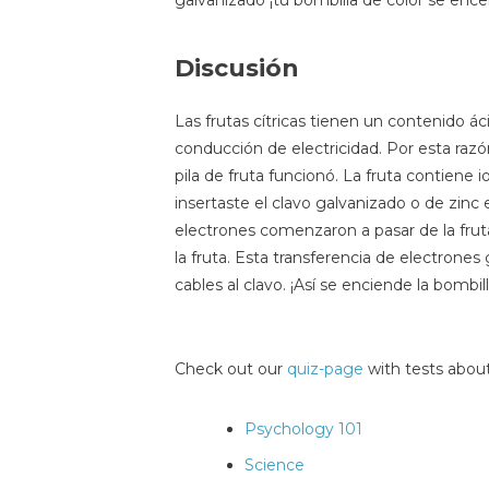
galvanizado ¡tu bombilla de color se ence
Discusión
Las frutas cítricas tienen un contenido á
conducción de electricidad. Por esta razón,
pila de fruta funcionó. La fruta contien
insertaste el clavo galvanizado o de zinc e
electrones comenzaron a pasar de la fruta
la fruta. Esta transferencia de electrone
cables al clavo. ¡Así se enciende la bombil
Check out our
quiz-page
with tests about
Psychology 101
Science