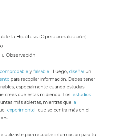
le la Hipótesis (Operacionalización)
io
o u Observación
comprobable
y
falsable
. Luego,
diseñar
un
mento
para recopilar información. Debes tener
ariables, especialmente cuando estudias
que crees que estás midiendo. Los
estudios
guntas más abiertas, mientras que
la
que
experimental
que se centra más en el
nes.
e utilizaste para recopilar información para tu