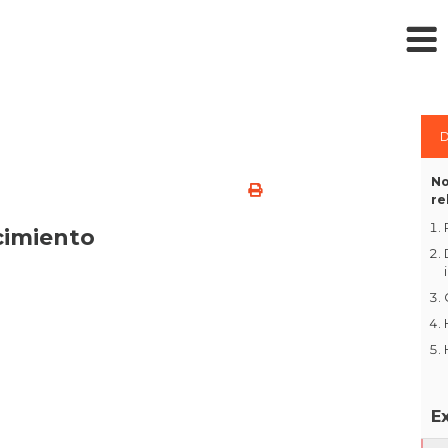
D
No
re
cimiento
E