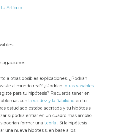
tu Artículo
sibles
estigaciones
rto a otras posibles explicaciones. ¿Podrían
uviste al mundo real? ¿Podrían
otras variables
egiste para tu hipótesis? Recuerda tener en
problemas con
la validez y la fiabilidad
en tu
 has estudiado estaba acertada y tu hipótesis
lizar si podría entrar en un cuadro más amplio
as podrían formar una
teoría
. Si la hipótesis
lar una nueva hipótesis, en base a los