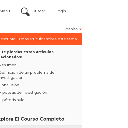
Menú
Buscar
Login
Spanish
escubra 18 más artículos sobre este tema
 te pierdas estos artículos
lacionados:
Resumen
Definición de un problema de
investigación
Conclusión
Hipótesis de investigación
Hipótesis nula
xplora El Courso Completo