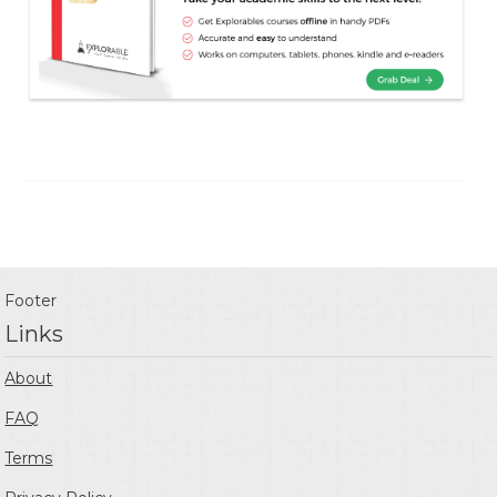
Footer
Links
About
FAQ
Terms