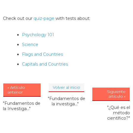
Check out our
quiz-page
with tests about:
Psychology 101
Science
Flags and Countries
Capitals and Countries
« Artículo
Volver al inicio
Siguiente
anterior
artículo »
"Fundamentos de
"Fundamentos de
la investiga..."
"¿Qué es el
la Investiga..."
método
científico?"