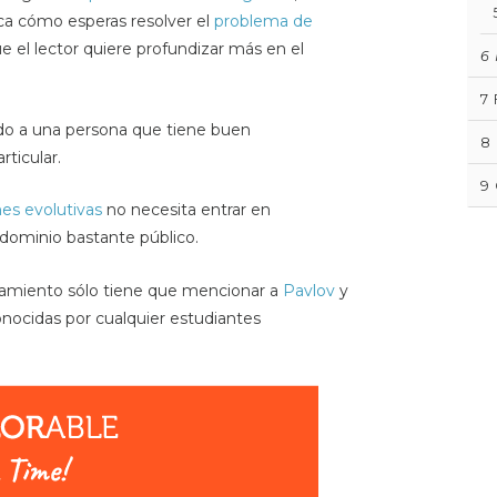
ica cómo esperas resolver el
problema de
ue el lector quiere profundizar más en el
6
7
ido a una persona que tiene buen
8
ticular.
9
es evolutivas
no necesita entrar en
dominio bastante público.
amiento sólo tiene que mencionar a
Pavlov
y
onocidas por cualquier estudiantes