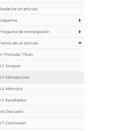
Redactar un artículo
Esquema
Pregunta de investigación
Partes de un artículo
5.1
Portada / Título
5.2
Sinopsis
5.3
Introducción
5.4
Métodos
5.5
Resultados
5.6
Discusión
5.7
Conclusión