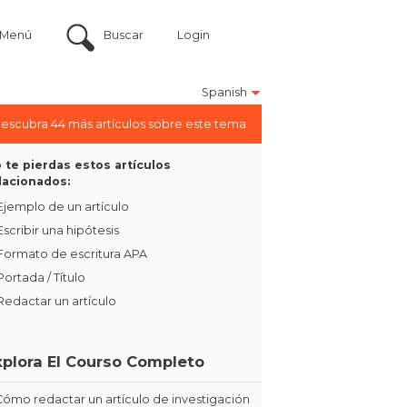
Menú
Buscar
Login
Spanish
escubra 44 más artículos sobre este tema
 te pierdas estos artículos
lacionados:
Ejemplo de un artículo
Escribir una hipótesis
Formato de escritura APA
Portada / Título
Redactar un artículo
xplora El Courso Completo
Cómo redactar un artículo de investigación