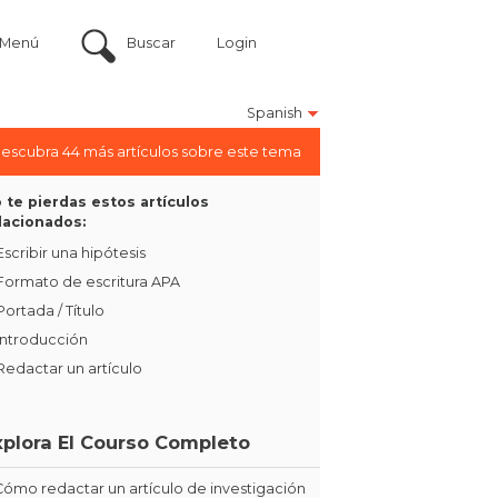
Menú
Buscar
Login
Spanish
escubra 44 más artículos sobre este tema
 te pierdas estos artículos
lacionados:
Escribir una hipótesis
Formato de escritura APA
Portada / Título
Introducción
Redactar un artículo
xplora El Courso Completo
Cómo redactar un artículo de investigación