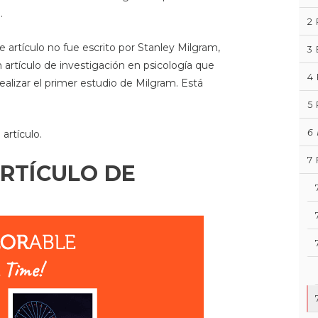
.
2
ículo no fue escrito por Stanley Milgram,
3
rtículo de investigación en psicología que
4
ealizar el primer estudio de Milgram. Está
5
6
artículo.
7
RTÍCULO DE