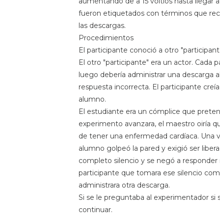
aumentando de a 15 voltios hasta llegar a
fueron etiquetados con términos que reco
las descargas.
Procedimientos
El participante conoció a otro "participan
El otro "participante" era un actor. Cada 
luego debería administrar una descarga a
respuesta incorrecta. El participante cre
alumno.
El estudiante era un cómplice que preten
experimento avanzara, el maestro oiría que
de tener una enfermedad cardíaca. Una vez
alumno golpeó la pared y exigió ser libe
completo silencio y se negó a responder 
participante que tomara ese silencio com
administrara otra descarga.
Si se le preguntaba al experimentador si s
continuar.