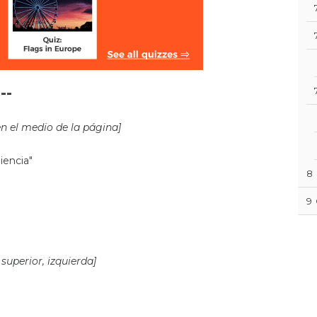
--
en el medio de la página]
iencia"
8
9
superior, izquierda]