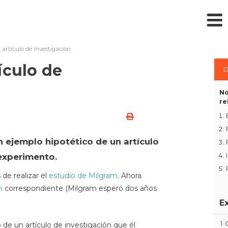
artículo de investigación
ículo de
D
No
re
 ejemplo hipotético de un artículo
experimento.
e realizar el
estudio de Milgram
. Ahora
n
correspondiente (Milgram esperó dos años
E
1
e un artículo de investigación que él