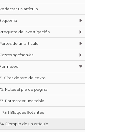
Redactar un artículo
Esquema
Pregunta de investigación
Partes de un artículo
Partes opcionales
Formateo
7.1
Citas dentro del texto
7.2
Notas al pie de página
7.3
Formatear una tabla
7.3.1
Bloques flotantes
7.4
Ejemplo de un artículo