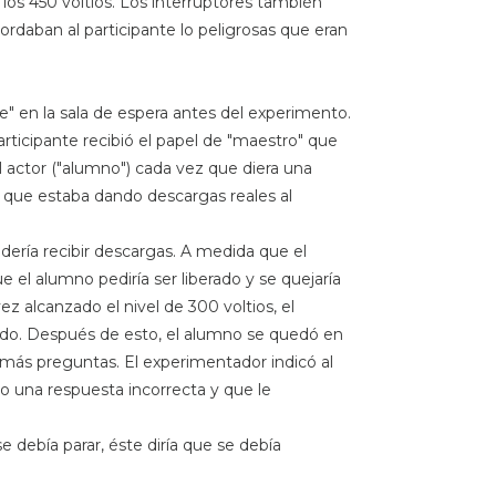
 los 450 voltios. Los interruptores también
rdaban al participante lo peligrosas que eran
te" en la sala de espera antes del experimento.
participante recibió el papel de "maestro" que
l actor ("alumno") cada vez que diera una
ía que estaba dando descargas reales al
dería recibir descargas. A medida que el
 el alumno pediría ser liberado y se quejaría
 alcanzado el nivel de 300 voltios, el
rado. Después de esto, el alumno se quedó en
más preguntas. El experimentador indicó al
o una respuesta incorrecta y que le
e debía parar, éste diría que se debía