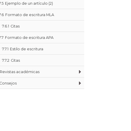
7.5
Ejemplo de un artículo (2)
7.6
Formato de escritura MLA
7.6.1
Citas
7.7
Formato de escritura APA
7.7.1
Estilo de escritura
7.7.2
Citas
Revistas académicas
Consejos