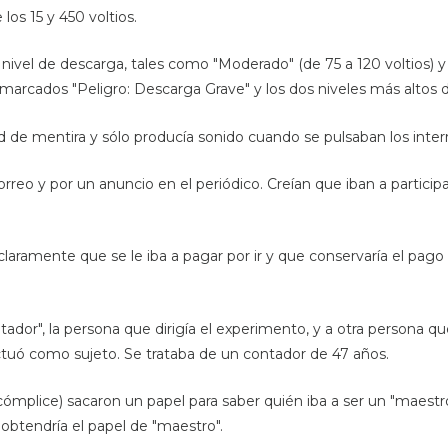
los 15 y 450 voltios.
ivel de descarga, tales como "Moderado" (de 75 a 120 voltios) y "
 marcados "Peligro: Descarga Grave" y los dos niveles más altos 
d de mentira y sólo producía sonido cuando se pulsaban los inter
rreo y por un anuncio en el periódico. Creían que iban a partic
 claramente que se le iba a pagar por ir y que conservaría el pa
dor", la persona que dirigía el experimento, y a otra persona que
ctuó como sujeto. Se trataba de un contador de 47 años.
cómplice) sacaron un papel para saber quién iba a ser un "maestro
 obtendría el papel de "maestro".