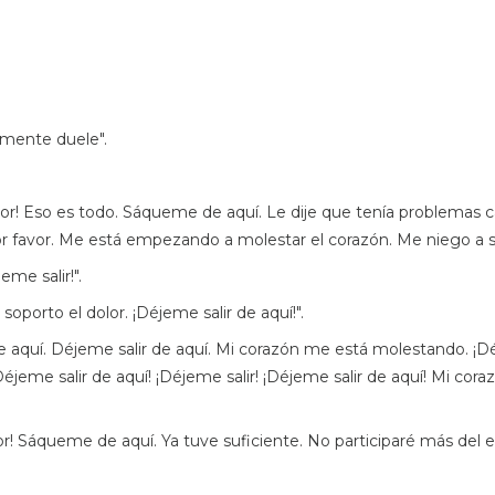
ealmente duele".
ntador! Eso es todo. Sáqueme de aquí. Le dije que tenía problema
r favor. Me está empezando a molestar el corazón. Me niego a se
jeme salir!".
No soporto el dolor. ¡Déjeme salir de aquí!".
ir de aquí. Déjeme salir de aquí. Mi corazón me está molestando. ¡
Déjeme salir de aquí! ¡Déjeme salir! ¡Déjeme salir de aquí! Mi co
ador! Sáqueme de aquí. Ya tuve suficiente. No participaré más del 