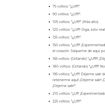
75 voltios: "¡¡¡Uf!!!".
90 voltios: "¡¡¡Uf!!!".
105 voltios: "¡¡¡Uf!!!" (Más alto).
120 voltios: "¡¡¡Uf!!! Oiga, esto r
135 voltios: "¡¡¡Uf!!!".
150 voltios: "¡¡¡Uf!!! ¡Experime
el corazón. Sáqueme de aquí, po
165 voltios: (Gritando) "¡¡¡Uff!!! ¡Dé
180 voltios: (Gritando) "¡¡¡Uff!!! 
195 voltios: "¡¡¡Uf!!! Déjeme sal
retenerme aquí! ¡Déjeme salir! ¡
¡Déjeme salir!".
210 voltios: "¡¡Uf!! ¡Experiment
225 voltios: "¡¡¡Uf!!!".