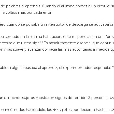
 de palabras al aprendiz. Cuando el alumno cometía un error, el su
15 voltios más por cada error.
 pero cuando se pulsaba un interruptor de descarga se activaba 
ba sentado en la misma habitación, éste respondía con una "prov
 necesita que usted siga", "Es absolutamente esencial que continú
n más suave y avanzando hacia las más autoritarias a medida qu
ble si algo le pasaba al aprendiz, el experimentador respondía: "
m, muchos sujetos mostraron signos de tensión. 3 personas tuvie
ieron incómodos haciéndolo, los 40 sujetos obedecieron hasta los 3