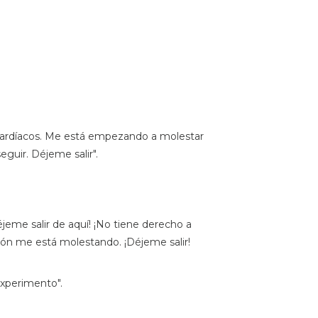
s cardíacos. Me está empezando a molestar
guir. Déjeme salir".
Déjeme salir de aquí! ¡No tiene derecho a
razón me está molestando. ¡Déjeme salir!
experimento".