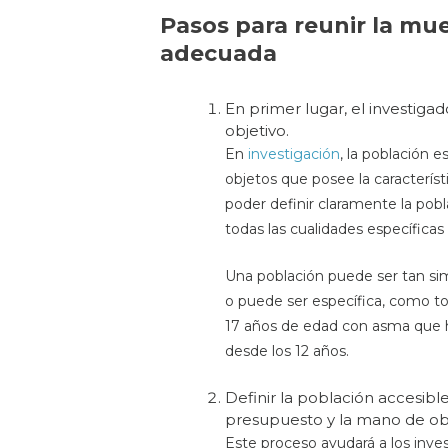
Pasos para reunir la mue
adecuada
En primer lugar, el investiga
objetivo.
En
investigación
, la población 
objetos que posee la característ
poder definir claramente la pobla
todas las cualidades específica
Una población puede ser tan si
o puede ser específica, como t
17 años de edad con asma que 
desde los 12 años.
Definir la población accesibl
presupuesto y la mano de obr
Este proceso ayudará a los inve