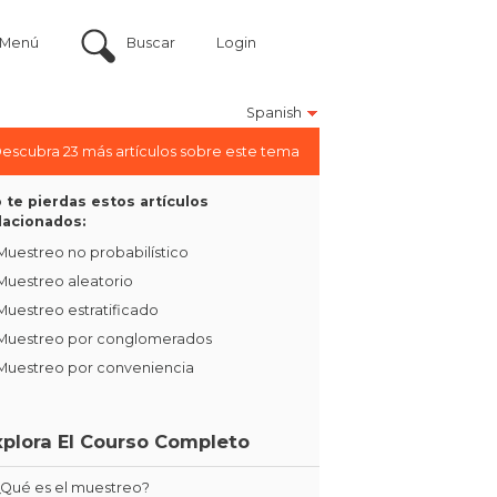
Menú
Buscar
Login
Spanish
escubra 23 más artículos sobre este tema
 te pierdas estos artículos
lacionados:
Muestreo no probabilístico
Muestreo aleatorio
Muestreo estratificado
Muestreo por conglomerados
Muestreo por conveniencia
xplora El Courso Completo
¿Qué es el muestreo?