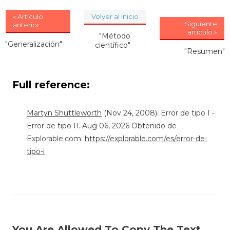
« Artículo
Volver al inicio
Siguiente
anterior
artículo »
"Método
"Generalización"
científico"
"Resumen"
Full reference:
Martyn Shuttleworth
(Nov 24, 2008). Error de tipo I -
Error de tipo II. Aug 06, 2026 Obtenido de
Explorable.com:
https://explorable.com/es/error-de-
tipo-i
You Are Allowed To Copy The Text