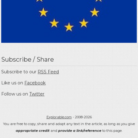
Subscribe / Share
Subscribe to our
RSS Feed
Like us on
Facebook
Follow us on
Twitter
Explorable.com
- 2008-2026
You are free to copy, share and adapt any text in the article, as long as you give
appropriate credit
and
provide a link/reference
to this page.