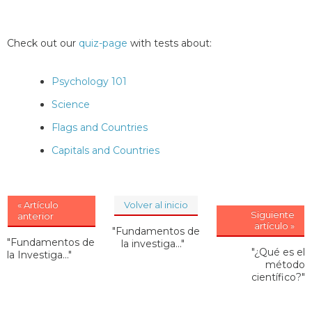
Check out our
quiz-page
with tests about:
Psychology 101
Science
Flags and Countries
Capitals and Countries
« Artículo
Volver al inicio
Siguiente
anterior
artículo »
"Fundamentos de
"Fundamentos de
la investiga..."
"¿Qué es el
la Investiga..."
método
científico?"