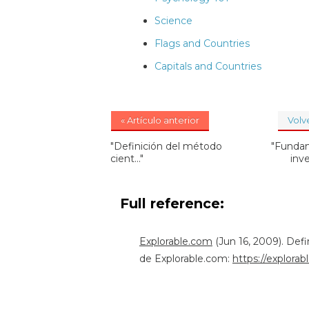
Science
Flags and Countries
Capitals and Countries
« Artículo anterior
Volve
"Definición del método
"Fundam
cient..."
inve
Full reference:
Explorable.com
(Jun 16, 2009). Def
de Explorable.com:
https://explorab