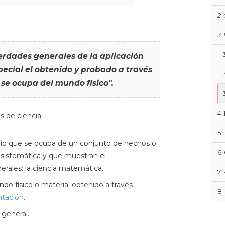
2
3
erdades generales de la aplicación
pecial el obtenido y probado a través
 se ocupa del mundo físico".
4
 de ciencia:
5
io que se ocupa de un conjunto de hechos o
6
sistemática y que muestran el
erales: la ciencia matemática.
7
o físico o material obtenido a través
8
tación
.
general.