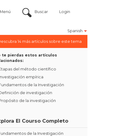
Menú
Buscar
Login
Spanish
escubra 14 más artículos sobre este tema
 te pierdas estos artículos
lacionados:
Etapas del método científico
Investigación empírica
Fundamentos de la Investigación
Definición de investigación
Propósito de la investigación
xplora El Courso Completo
Fundamentos de la Investigación