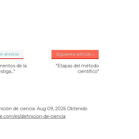
r al inicio
Siguiente artículo »
entos de la
"Etapas del método
stiga..."
científico"
inición de ciencia. Aug 09, 2026 Obtenido
le.com/es/definicion-de-ciencia