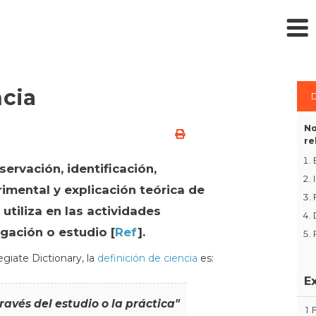
ncia
D
No
re
servación, identificación,
rimental y explicación teórica de
 utiliza en las actividades
igación o estudio [
Ref
].
giate Dictionary, la
definición de ciencia
es:
E
avés del estudio o la práctica"
1