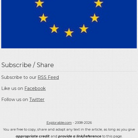
Subscribe / Share
Subscribe to our
RSS Feed
Like us on
Facebook
Follow us on
Twitter
Explorable.com
- 2008-2026
You are free to copy, share and adapt any text in the article, as long as you give
appropriate credit
and
provide a link/reference
to this page.