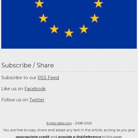
Subscribe / Share
Subscribe to our
RSS Feed
Like us on
Facebook
Follow us on
Twitter
Explorable.com
- 2008-2026
You are free to copy, share and adapt any text in the article, as long as you give
appropriate credit
and
provide a link/reference
to this page.