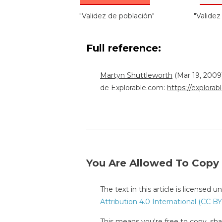
"Validez de población"
"Validez 
Full reference:
Martyn Shuttleworth
(Mar 19, 2009)
de Explorable.com:
https://explora
You Are Allowed To Copy
The text in this article is licensed 
Attribution 4.0 International (CC BY
This means you're free to copy, shar