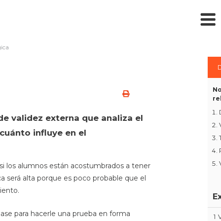
gica
D
No
re
de validez externa que analiza el
uánto influye en el
, si los alumnos están acostumbrados a tener
ca será alta porque es poco probable que el
iento.
E
 clase para hacerle una prueba en forma
1