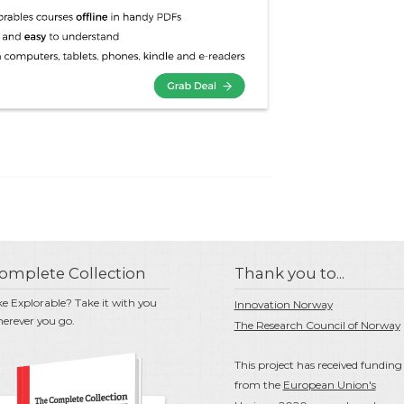
omplete Collection
Thank you to...
ke Explorable? Take it with you
Innovation Norway
erever you go.
The Research Council of Norway
This project has received funding
from the
European Union's