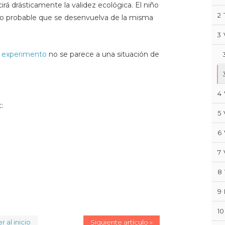
cirá drásticamente la validez ecológica. El niño
2
co probable que se desenvuelva de la misma
3
l
experimento
no se parece a una situación de
4
:
5
6
7
8
9
10
r al inicio
Siguiente artículo »