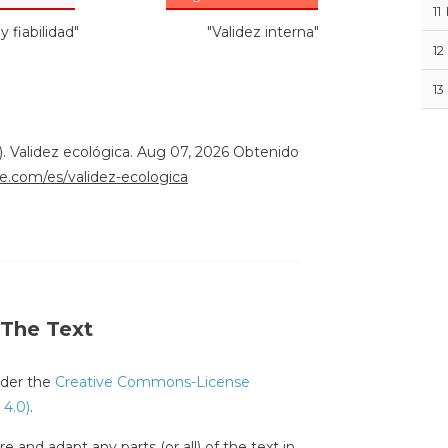
11
y fiabilidad"
"Validez interna"
12
13
. Validez ecológica. Aug 07, 2026 Obtenido
ble.com/es/validez-ecologica
 The Text
under the
Creative Commons-License
 4.0)
.
e and adapt any parts (or all) of the text in