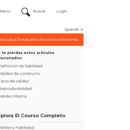
Menú
Buscar
Login
Spanish
escubra 21 más artículos sobre este tema
 te pierdas estos artículos
lacionados:
Definición de fiabilidad
Validez de constructo
Tipos de validez
Reproducibilidad
Validez interna
xplora El Courso Completo
Validez y Fiabilidad