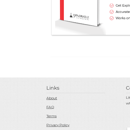
Links
C
Li
About
wh
FAQ
Terms
Privacy Policy