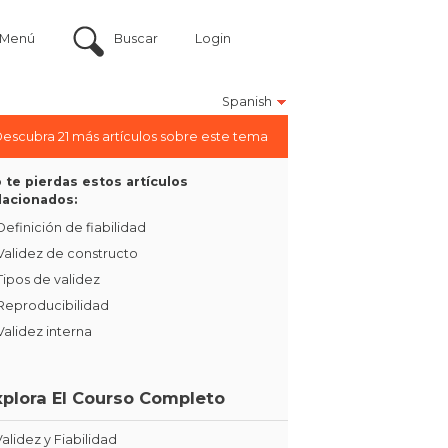
Menú
Buscar
Login
Spanish
escubra 21 más artículos sobre este tema
 te pierdas estos artículos
lacionados:
Definición de fiabilidad
Validez de constructo
Tipos de validez
Reproducibilidad
Validez interna
xplora El Courso Completo
Validez y Fiabilidad