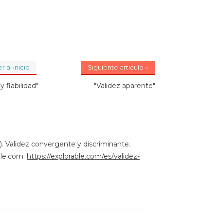
r al inicio
Siguiente artículo »
y fiabilidad"
"Validez aparente"
. Validez convergente y discriminante.
ble.com:
https://explorable.com/es/validez-