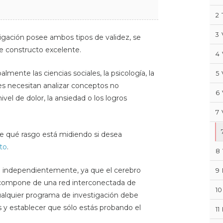
2
3
igación posee ambos tipos de validez, se
e constructo excelente.
4
lmente las ciencias sociales, la psicología, la
5
res necesitan analizar conceptos no
6
ivel de dolor, la ansiedad o los logros
7
e qué rasgo está midiendo si desea
to
.
8
n independientemente, ya que el cerebro
9
compone de una red interconectada de
10
ualquier programa de investigación debe
 y establecer que sólo estás probando el
11