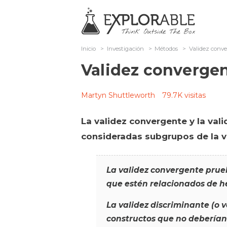
Inicio
>
Investigación
>
Métodos
>
Validez conv
Validez convergen
Martyn Shuttleworth
79.7K visitas
La validez convergente y la va
consideradas subgrupos de la v
La validez convergente prue
que estén relacionados de he
La validez discriminante (o 
constructos que no deberían