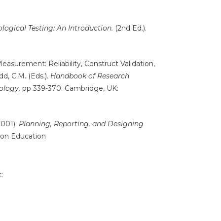
logical Testing: An Introduction.
(2nd Ed.).
easurement: Reliability, Construct Validation,
dd, C.M. (Eds.).
Handbook of Research
ology,
pp 339-370. Cambridge, UK:
2001).
Planning, Reporting, and Designing
son Education
: