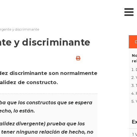
ergente y discriminante
te y discriminante
D
No
re
lidez discriminante son normalmente
alidez de constructo.
ba que los constructos que se espera
cho, lo están.
E
validez divergente) prueba que los
 tener ninguna relación de hecho, no
1