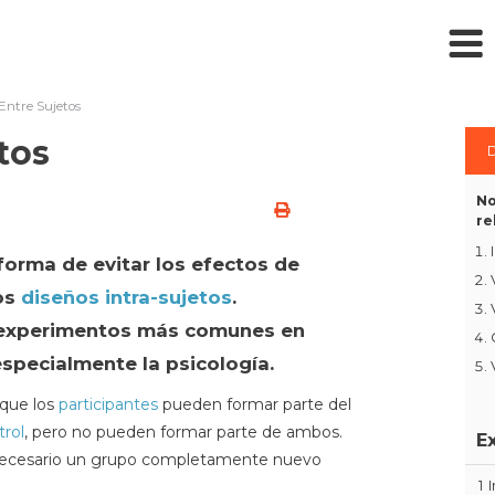
Entre Sujetos
tos
D
No
re
forma de evitar los efectos de
los
diseños intra-sujetos
.
e experimentos más comunes en
 especialmente la psicología.
 que los
participantes
pueden formar parte del
trol
, pero no pueden formar parte de ambos.
E
 necesario un grupo completamente nuevo
1