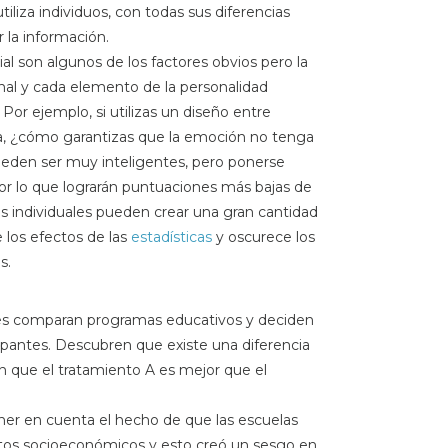
iliza individuos, con todas sus diferencias
r la información.
ial son algunos de los factores obvios pero la
onal y cada elemento de la personalidad
 Por ejemplo, si utilizas un diseño entre
cia, ¿cómo garantizas que la emoción no tenga
ueden ser muy inteligentes, pero ponerse
por lo que lograrán puntuaciones más bajas de
as individuales pueden crear una gran cantidad
 los efectos de las
estadísticas
y oscurece los
s.
es comparan programas educativos y deciden
cipantes. Descubren que existe una diferencia
n que el tratamiento A es mejor que el
ner en cuenta el hecho de que las escuelas
atos socioeconómicos y esto creó un sesgo en