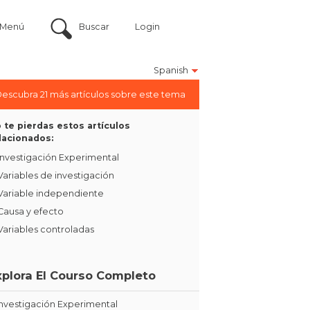
Menú
Buscar
Login
Spanish
escubra 21 más artículos sobre este tema
 te pierdas estos artículos
lacionados:
Investigación Experimental
Variables de investigación
Variable independiente
Causa y efecto
Variables controladas
xplora El Courso Completo
Investigación Experimental