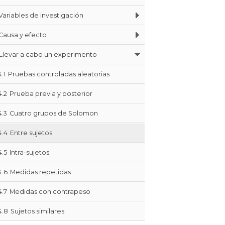
Variables de investigación
Causa y efecto
Llevar a cabo un experimento
4.1
Pruebas controladas aleatorias
4.2
Prueba previa y posterior
4.3
Cuatro grupos de Solomon
4.4
Entre sujetos
4.5
Intra-sujetos
4.6
Medidas repetidas
4.7
Medidas con contrapeso
4.8
Sujetos similares