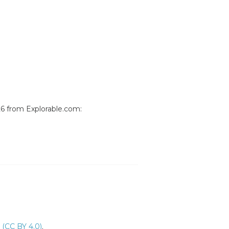
26 from Explorable.com:
 (CC BY 4.0)
.