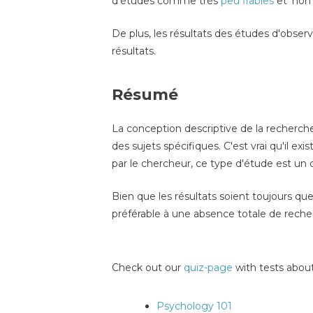
d'études comme très
peu fiables
et 'non 
De plus, les résultats des études d'obser
résultats.
Résumé
La conception descriptive de la recherch
des sujets spécifiques. C'est vrai qu'il e
par le chercheur, ce type d'étude est un o
Bien que les résultats soient toujours qu
préférable à une absence totale de reche
Check out our
quiz-page
with tests about
Psychology 101