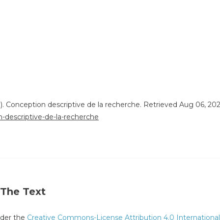
). Conception descriptive de la recherche. Retrieved Aug 06, 20
n-descriptive-de-la-recherche
 The Text
under the
Creative Commons-License Attribution 4.0 International