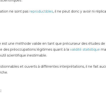
scientifiques'.
vation ne sont pas
reproductibles
, il ne peut donc y avoir ni répli
e est une méthode valide en tant que précurseur des études de t
xiste des préoccupations légitimes quant à la
validité statistique
mai
util scientifique inestimable.
estionnables et ouverts à
différentes
interprétations, il ne fait 
rche.
: