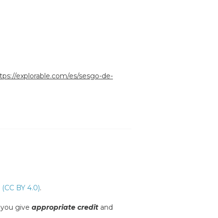
tps://explorable.com/es/sesgo-de-
 (CC BY 4.0)
.
s you give
appropriate credit
and