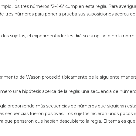
plo, los tres números "2-4-6" cumplen esta regla. Para averiguar
 de tres números para poner a prueba sus suposiciones acerca de
 los sujetos, el experimentador les dirá si cumplían o no la norma
xperimento de Wason procedió típicamente de la siguiente manera
rimero una hipótesis acerca de la regla: una secuencia de número
gla proponiendo más secuencias de números que siguieran esta re
as secuencias fueron positivas. Los sujetos hicieron unos pocos 
ya que pensaron que habían descubierto la regla. El tema es que é