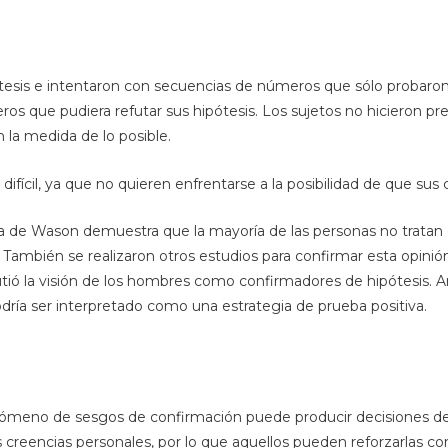
pótesis e intentaron con secuencias de números que sólo probaro
s que pudiera refutar sus hipótesis. Los sujetos no hicieron preg
 la medida de lo posible.
a difícil, ya que no quieren enfrentarse a la posibilidad de que su
 de Wason demuestra que la mayoría de las personas no tratan d
 También se realizaron otros estudios para confirmar esta opinión
utió la visión de los hombres como confirmadores de hipótesis
dría ser interpretado como una estrategia de prueba positiva.
enómeno de sesgos de confirmación puede producir decisiones d
s creencias personales, por lo que aquellos pueden reforzarlas 