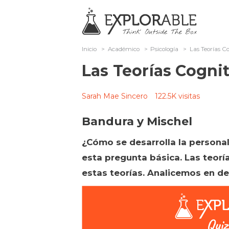
Inicio
>
Académico
>
Psicología
>
Las Teorías Co
Las Teorías Cognit
Sarah Mae Sincero
122.5K visitas
Bandura y Mischel
¿Cómo se desarrolla la personal
esta pregunta básica. Las teorí
estas teorías. Analicemos en de