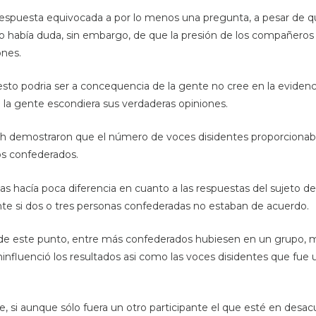
 respuesta equivocada a por lo menos una pregunta, a pesar de q
 No había duda, sin embargo, de que la presión de los compañero
ones.
 esto podria ser a concequencia de la gente no cree en la evidencia
la gente escondiera sus verdaderas opiniones.
h demostraron que el número de voces disidentes proporcionaban
os confederados.
s hacía poca diferencia en cuanto a las respuestas del sujeto de
e si dos o tres personas confederadas no estaban de acuerdo.
e este punto, entre más confederados hubiesen en un grupo, may
fluenció los resultados asi como las voces disidentes que fue 
si aunque sólo fuera un otro participante el que esté en desacu