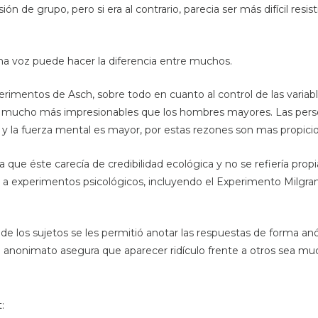
ión de grupo, pero si era al contrario, parecia ser más difícil resist
a voz puede hacer la diferencia entre muchos.
perimentos de Asch, sobre todo en cuanto al control de las variabl
ser mucho más impresionables que los hombres mayores. Las per
da, y la fuerza mental es mayor, por estas rezones son mas propici
ra que éste carecía de credibilidad ecológica y no se refiería prop
 a experimentos psicológicos, incluyendo el Experimento Milgram
e los sujetos se les permitió anotar las respuestas de forma
l anonimato asegura que aparecer ridículo frente a otros sea m
: