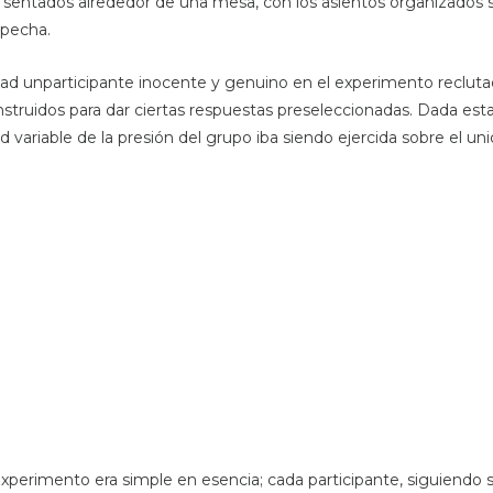
 sentados alrededor de una mesa, con los asientos organizados 
specha.
idad unparticipante inocente y genuino en el experimento recluta
truidos para dar ciertas respuestas preseleccionadas. Dada est
 variable de la presión del grupo iba siendo ejercida sobre el un
xperimento era simple en esencia; cada participante, siguiendo s