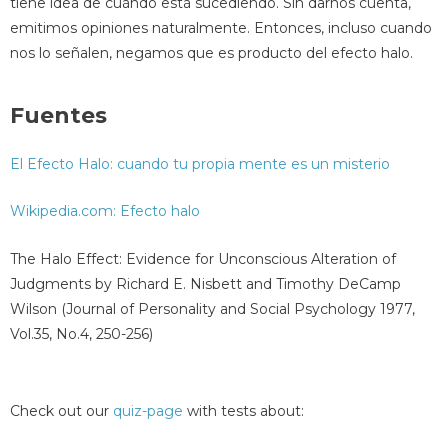
tiene idea de cuándo está sucediendo. Sin darnos cuenta,
emitimos opiniones naturalmente. Entonces, incluso cuando
nos lo señalen, negamos que es producto del efecto halo.
Fuentes
El Efecto Halo: cuando tu propia mente es un misterio
Wikipedia.com: Efecto halo
The Halo Effect: Evidence for Unconscious Alteration of
Judgments by Richard E. Nisbett and Timothy DeCamp
Wilson (Journal of Personality and Social Psychology 1977,
Vol.35, No.4, 250-256)
Check out our
quiz-page
with tests about: