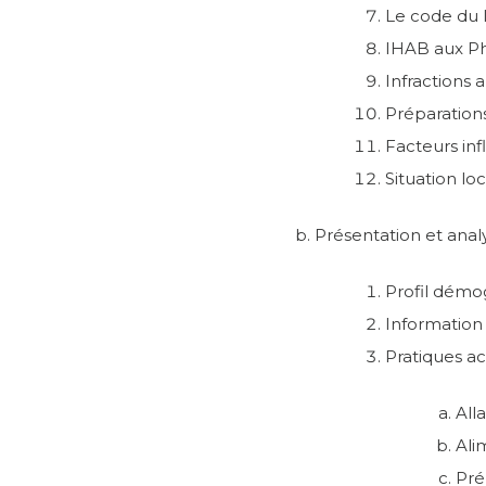
Le code du l
IHAB aux Ph
Infractions 
Préparation
Facteurs inf
Situation lo
Présentation et ana
Profil dém
Information
Pratiques ac
All
Ali
Pré