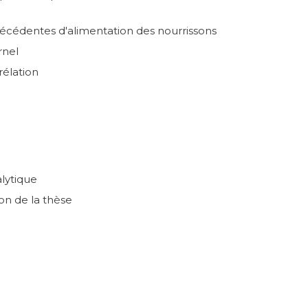
récédentes d'alimentation des nourrissons
rnel
rélation
lytique
on de la thèse