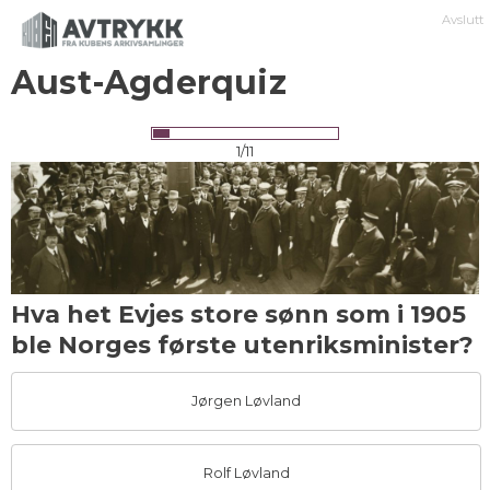
Avslutt
Aust-Agderquiz
1/11
Hva het Evjes store sønn som i 1905
ble Norges første utenriksminister?
Jørgen Løvland
Rolf Løvland