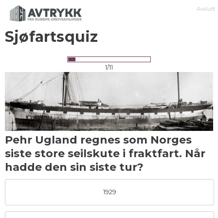
Avslutt
Sjøfartsquiz
1/11
Pehr Ugland regnes som Norges
siste store seilskute i fraktfart. Når
hadde den sin siste tur?
1929